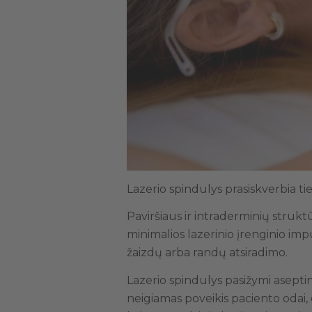
Lazerio spindulys prasiskverbia ti
Paviršiaus ir intraderminių struk
minimalios lazerinio įrenginio im
žaizdų arba randų atsiradimo.
Lazerio spindulys pasižymi asept
neigiamas poveikis paciento odai,