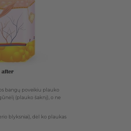
iesos bangų poveikiu plauko
ogūnėlį (plauko šaknį), o ne
rio blyksniai), dėl ko plaukas