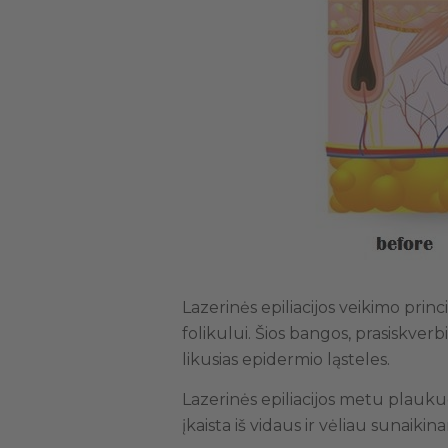
Lazerinės epiliacijos veikimo prin
folikului. Šios bangos, prasiskverb
likusias epidermio ląsteles.
Lazerinės epiliacijos metu plaukuo
įkaista iš vidaus ir vėliau sunaikin