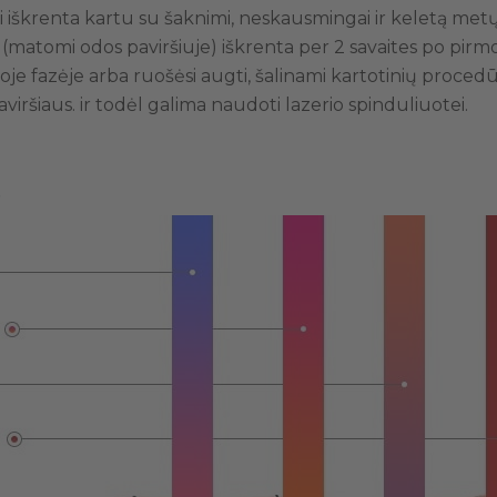
ai iškrenta kartu su šaknimi, neskausmingai ir keletą metų
 (matomi odos paviršiuje) iškrenta per 2 savaites po pirmo
e fazėje arba ruošėsi augti, šalinami kartotinių procedūr
viršiaus. ir todėl galima naudoti lazerio spinduliuotei.
s