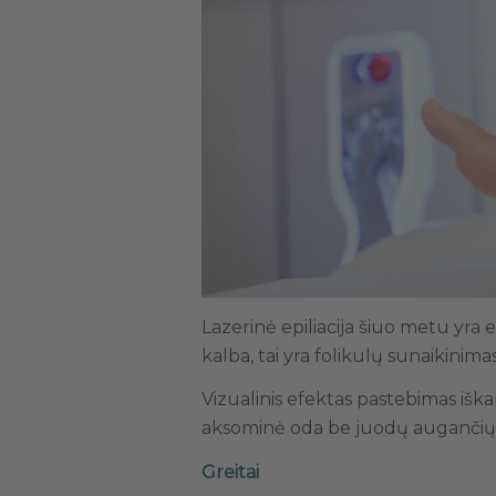
Lazerinė epiliacija šiuo metu yra
kalba, tai yra folikulų sunaikinima
Vizualinis efektas pastebimas išk
aksominė oda be juodų augančių pl
Greitai