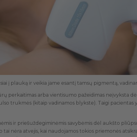
esiai į plauką ir veikia jame esantį tamsų pigmentą, vadi
tūrų perkaitimas arba vientisumo pažeidimas neįvyksta dėl 
pulso trukmės (kitaip vadinamos blykste). Taigi pacienta
inėmis ir priešuždegiminėmis savybėmis dėl aukšto pliūps
 o tai nėra atvejis, kai naudojamos tokios priemonės ats