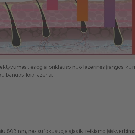
ektyvumas tiesiogiai priklauso nuo lazerinės įrangos, kuri
o bangos ilgio lazeriai:
siu 808 nm, nes sufokusuoja sijas iki reikiamo įsiskverbimo