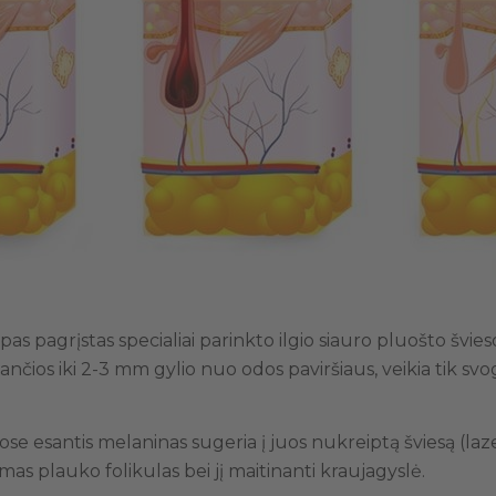
cipas pagrįstas specialiai parinkto ilgio siauro pluošto šv
iančios iki 2-3 mm gylio nuo odos paviršiaus, veikia tik sv
se esantis melaninas sugeria į juos nukreiptą šviesą (laze
amas plauko folikulas bei jį maitinanti kraujagyslė.