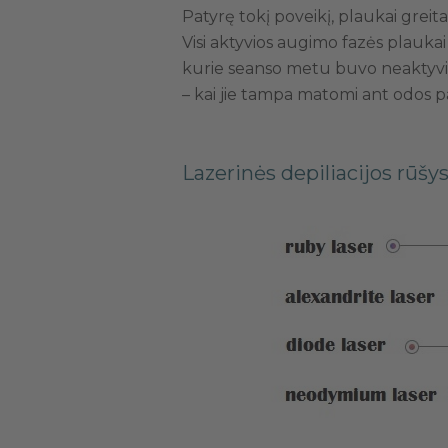
Patyrę tokį poveikį, plaukai greit
Visi aktyvios augimo fazės plaukai
kurie seanso metu buvo neaktyvioj
– kai jie tampa matomi ant odos pa
Lazerinės depiliacijos rūšy