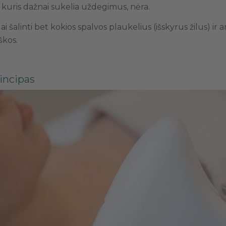
s, kuris dažnai sukelia uždegimus, nėra.
ai šalinti bet kokios spalvos plaukelius (išskyrus žilus) ir 
škos.
rincipas