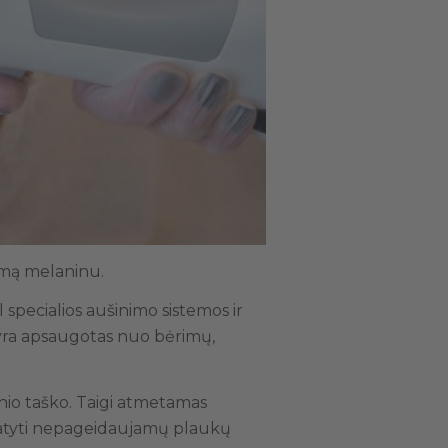
namą melaninu.
specialios aušinimo sistemos ir
s yra apsaugotas nuo bėrimų,
nio taško. Taigi atmetamas
ikratyti nepageidaujamų plaukų