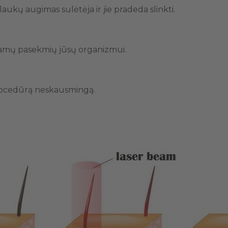
kų augimas sulėtėja ir jie pradeda slinkti.
giamų pasekmių jūsų organizmui.
procedūrą neskausmingą.