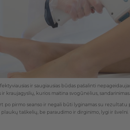
 efektyviausias ir saugiausias būdas pašalinti nepageida
s ir kraujagyslių, kurios maitina svogūnėlius, sandarinimas
art po pirmo seanso ir negali būti lyginamas su rezultatu
aukų taškelių, be paraudimo ir dirginimo, lygi ir švelni.