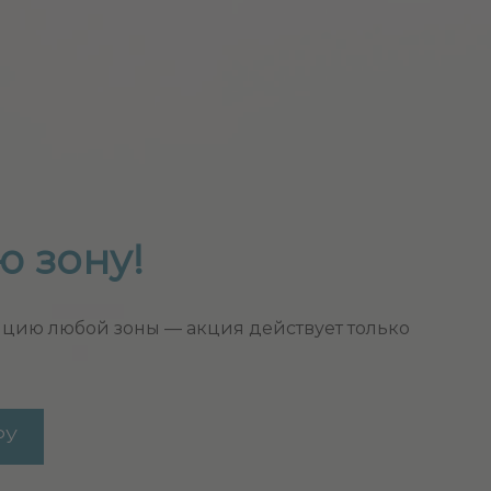
ю зону!
яцию любой зоны — акция действует только
РУ